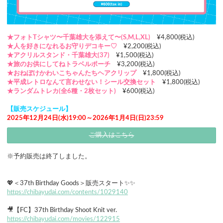
★フォトTシャツ〜千葉雄大を添えて〜(S,M,L,XL)
¥4,800(税込)
★人を好きになれるお守りデコキー♡
¥2,200(税込)
★アクリルスタンド・千葉雄大(37)
¥1,500(税込)
★旅のお供にしてねトラベルポーチ
¥3,200(税込)
★おねぼけかわいこちゃんたちヘアクリップ
¥1,800(税込)
★平成レトロなんて言わせない！シール交換セット
¥1,800(税込)
★ランダムトレカ(全6種・2枚セット)
¥600(税込)
【販売スケジュール】
2025年12月24日(水)19:00～2026年1月4日(日)23:59
ご購入はこちら
※予約販売は終了しました。
💖＜37th Birthday Goods＞販売スタート✨✨
https://chibayudai.com/contents/1029140
🎥【FC】37th Birthday Shoot Knit ver.
https://chibayudai.com/movies/122915