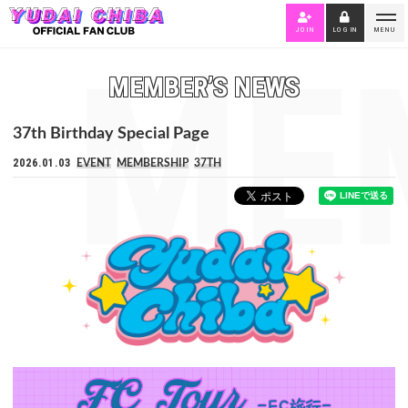
JOIN
LOGIN
MENU
ME
MEMBER’S NEWS
37th Birthday Special Page
2026.01.03
EVENT
MEMBERSHIP
37TH
N