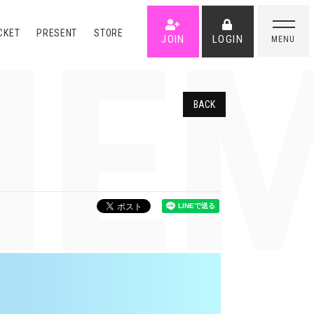
EM
CKET
PRESENT
STORE
JOIN
LOGIN
MENU
BACK