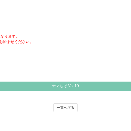
要になります。
お済ませください。
ナマちば Vol.10
一覧へ戻る