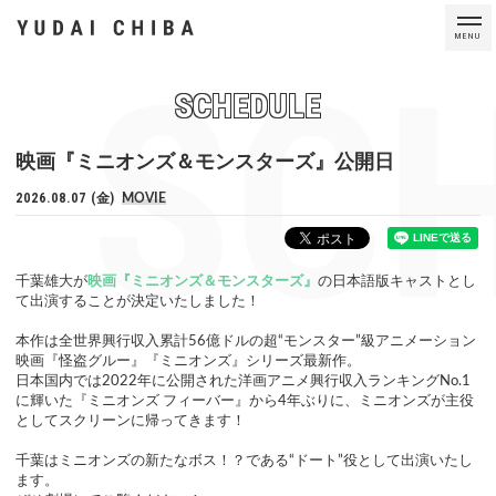
MENU
SC
SCHEDULE
映画『ミニオンズ＆モンスターズ』公開日
2026.08.07 (金)
MOVIE
千葉雄大が
映画『ミニオンズ＆モンスターズ』
の日本語版キャストとし
て出演することが決定いたしました！
本作は全世界興行収入累計56億ドルの超“モンスター”級アニメーション
映画『怪盗グルー』『ミニオンズ』シリーズ最新作。
日本国内では2022年に公開された洋画アニメ興行収入ランキングNo.1
に輝いた『ミニオンズ フィーバー』から4年ぶりに、ミニオンズが主役
としてスクリーンに帰ってきます！
千葉はミニオンズの新たなボス！？である“ドート”役として出演いたし
ます。