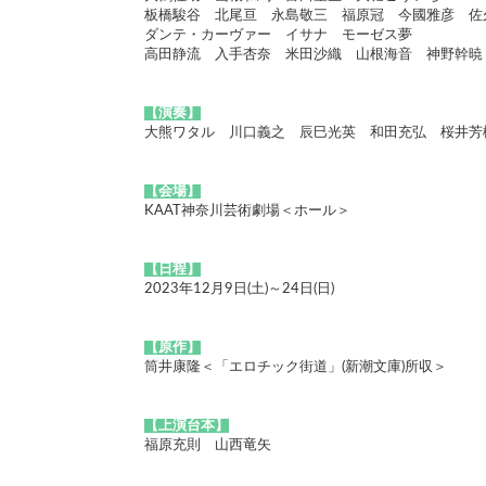
板橋駿谷 北尾亘 永島敬三 福原冠 今國雅彦 
ダンテ・カーヴァー イサナ モーゼス夢
高田静流 入手杏奈 米田沙織 山根海音 神野幹暁
【演奏】
大熊ワタル 川口義之 辰巳光英 和田充弘 桜井芳
【会場】
KAAT神奈川芸術劇場＜ホール＞
【日程】
2023年12月9日(土)～24日(日)
【原作】
筒井康隆＜「エロチック街道」(新潮文庫)所収＞
【上演台本】
福原充則 山西竜矢