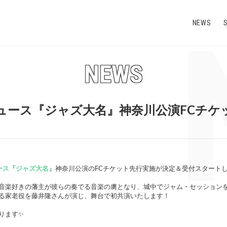
N
NEWS
NEWS
デュース『ジャズ大名』神奈川公演FCチケ
ース『ジャズ大名』
神奈川公演のFCチケット先行実施が決定＆受付スタート
音楽好きの藩主が彼らの奏でる音楽の虜となり、城中でジャム・セッション
る家老役を藤井隆さんが演じ、舞台で初共演いたします！
ります✨