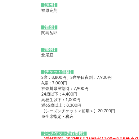
【演出】
福原充則
【音楽】
関島岳郎
【振付】
北尾亘
【チケット価格】
S席：8,800円、S席平日夜割：7,900円
A席：7,000円
神奈川県民割引：7,900円
24歳以下：4,400円
高校生以下：1,000円
満65歳以上：8,300円
【シーズンチケット＜前期＞】20,700円
※全席指定・税込
【FCチケット先行受付】