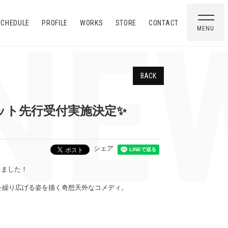
EW
SCHEDULE
PROFILE
WORKS
STORE
CONTACT
MENU
BACK
ット先行受付実施決定✨
シェア
しました！
を繰り広げる姿を描く奇想天外なコメディ。