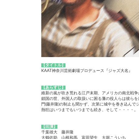
【タイトル】
KAAT神奈川芸術劇場プロデュース『ジャズ大名』
【あらすじ】
維新の嵐が吹き荒れる江戸末期、アメリカの南北戦争
鎖国の世、外国人の取扱いに困る藩の役人らは彼らを
門(藤井隆)の制止も聞かず、次第に城中を巻き込んで
熱狂はいつまでもいつまでも続き、そして・・・・。
【出演】
千葉雄大 藤井隆
大鶴佐助 山根和馬 富田望生 大堀こういち