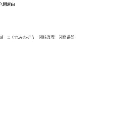
佐久間麻由
樹 こぐれみわぞう 関根真理 関島岳郎