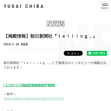
MENU
N
NEWS
【掲載情報】朝日新聞社『ｔｅｌｌｉｎｇ，』
2024.11.25
WEB
朝日新聞社『ｔｅｌｌｉｎｇ，』に千葉雄大のインタビューが掲載され
ております！
◆朝日新聞社『ｔｅｌｌｉｎｇ，』
＜前半＞
https://telling.asahi.com/article/15514610