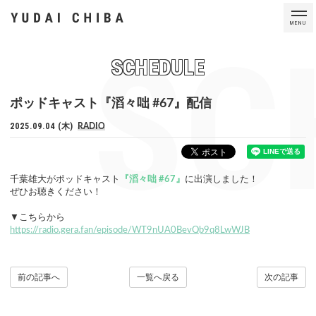
MENU
SC
SCHEDULE
ポッドキャスト『滔々咄 #67』配信
2025.09.04 (木)
RADIO
千葉雄大がポッドキャスト
『滔々咄 #67』
に出演しました！
ぜひお聴きください！
▼こちらから
https://radio.gera.fan/episode/WT9nUA0BevQb9q8LwWJB
前の記事へ
一覧へ戻る
次の記事