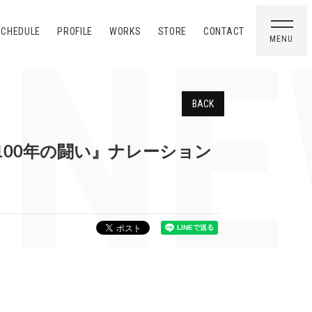
NE
SCHEDULE
PROFILE
WORKS
STORE
CONTACT
MENU
BACK
100年の闘い』ナレーション