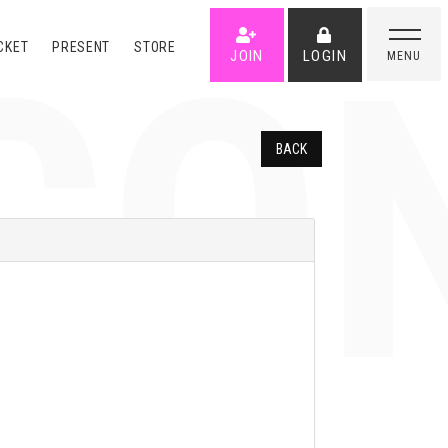
CO
CKET
PRESENT
STORE
JOIN
LOGIN
MENU
BACK