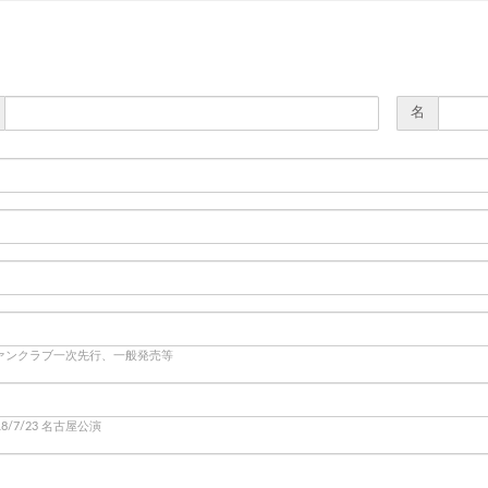
名
ファンクラブ一次先行、一般発売等
018/7/23 名古屋公演