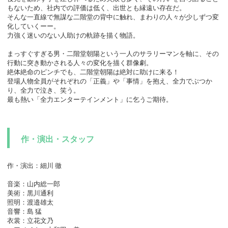
もないため、社内での評価は低く、出世とも縁遠い存在だ。
そんな⼀直線で無謀な⼆階堂の背中に触れ、まわりの⼈々が少しずつ変
化していくーー。
⼒強く迷いのない⼈助けの軌跡を描く物語。
まっすぐすぎる男・⼆階堂朝陽という⼀⼈のサラリーマンを軸に、その
⾏動に突き動かされる⼈々の変化を描く群像劇。
絶体絶命のピンチでも、⼆階堂朝陽は絶対に助けに来る！
登場⼈物全員がそれぞれの「正義」や「事情」を抱え、全⼒でぶつか
り、全⼒で泣き、笑う。
最も熱い「全⼒エンターテインメント」に乞うご期待。
作・演出・スタッフ
作・演出：細川 徹
音楽：山内総一郎
美術：黒川通利
照明：渡邉雄太
音響：島 猛
衣裳：立花文乃