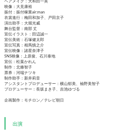
ヘアメイク：大和田一美
映像：大見康裕
振付：振付稼業air:man
衣裳進行：梅田和加子、戸田京子
演出助手：大堀光威
舞台監督：南部 丈
宣伝イラスト：田辺誠一
宣伝美術：石塚健太郎
宣伝写真：相馬慎之介
宣伝映像：諸星奈津子
SNS映像：上原俊、石川泰地
宣伝：松葉かれん
制作：北條智子
票券：河端ナツキ
制作助手：新井莉音
アシスタントプロデューサー：横山郁美、袖野美智子
プロデューサー：長坂まき子、吉池ゆづる
企画製作：モチロン／テレビ朝日
出演