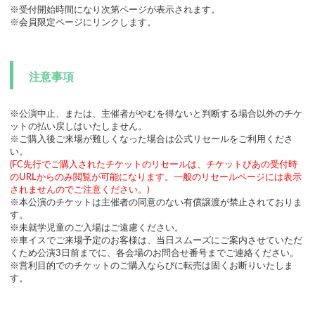
※受付開始時間になり次第ページが表示されます。
※会員限定ページにリンクします。
注意事項
※公演中止、または、主催者がやむを得ないと判断する場合以外のチケ
ットの払い戻しはいたしません。
※ご購入後ご来場が難しくなった場合は公式リセールをご利用くださ
い。
(FC先行でご購入されたチケットのリセールは、チケットぴあの受付時
のURLからのみ閲覧が可能になります。一般のリセールページには表示
されませんのでご注意ください。)
※本公演のチケットは主催者の同意のない有償譲渡が禁止されておりま
す。
※未就学児童のご入場はご遠慮ください。
※車イスでご来場予定のお客様は、当日スムーズにご案内させていただ
くため公演3日前までに、各会場のお問合せ番号までご連絡ください。
※営利目的でのチケットのご購入ならびに転売は固くお断りいたしま
す。