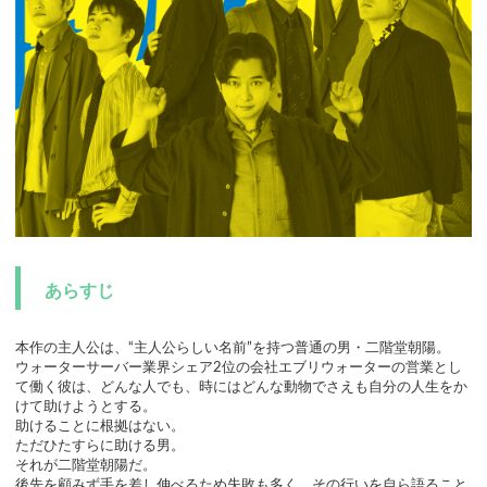
あらすじ
本作の主⼈公は、“主⼈公らしい名前”を持つ普通の男・⼆階堂朝陽。
ウォーターサーバー業界シェア2位の会社エブリウォーターの営業とし
て働く彼は、どんな⼈でも、時にはどんな動物でさえも⾃分の⼈⽣をか
けて助けようとする。
助けることに根拠はない。
ただひたすらに助ける男。
それが⼆階堂朝陽だ。
後先を顧みず⼿を差し伸べるため失敗も多く、その⾏いを⾃ら語ること