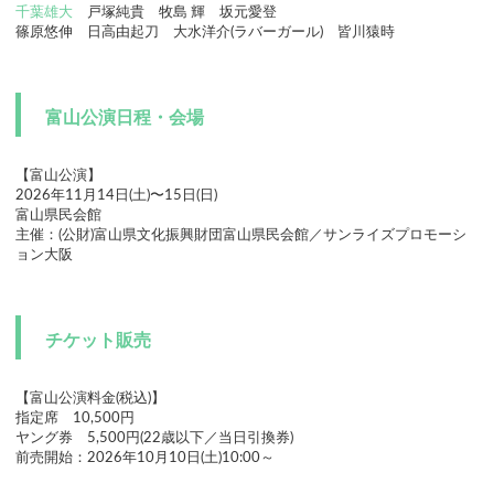
千葉雄大
戸塚純貴 牧島 輝 坂元愛登
篠原悠伸 日高由起刀 大水洋介(ラバーガール) 皆川猿時
富山公演日程・会場
【富山公演】
2026年11月14日(土)〜15日(日)
富山県民会館
主催：(公財)富山県文化振興財団富山県民会館／サンライズプロモーシ
ョン大阪
チケット販売
【富山公演料金(税込)】
指定席 10,500円
ヤング券 5,500円(22歳以下／当日引換券)
前売開始：2026年10月10日(土)10:00～